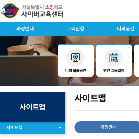
본
메
하
문
인
단
으
메
으
로
뉴
로
바
로
바
로
바
로
과정안내
교육신청
나의공간
가
로
가
기
가
기
기
나의 학습공간
연간 교육일정
사이트맵
사이트맵
과정안내
사이트맵